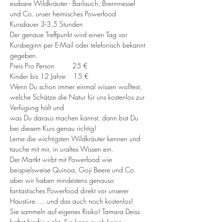
essbare Wildkräuter - Barlauch, Brennnessel 
und Co. unser heimisches Powerfood
Kursdauer 3-3,5 Stunden
Der genaue Treffpunkt wird einen Tag vor 
Kursbeginn per E-Mail oder telefonisch bekannt 
gegeben.
Preis Pro Person         25 €
Kinder bis 12 Jahre    15 €
Wenn Du schon immer einmal wissen wolltest, 
welche Schätze die Natur für uns kostenlos zur 
Verfügung hält und 
was Du daraus machen kannst, dann bist Du 
bei diesem Kurs genau richtig!
Lerne die wichtigsten Wildkräuter kennen und 
tauche mit mir, in uraltes Wissen ein.
Der Martkt wirbt mit Powerfood wie 
beispielsweise Quinoa, Goji Beere und Co. 
aber wir haben mindestens genauso 
fantastisches Powerfood direkt vor unserer 
Haustüre......und das auch noch kostenlos!
Sie sammeln auf eigenes Risiko! Tamara Deiss 
haftet hierfür nicht, Sie kann auch keine 