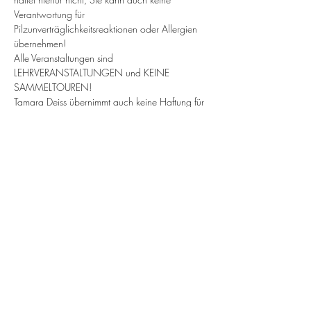
Verantwortung für 
Pilzunverträglichkeitsreaktionen oder Allergien 
übernehmen!
Alle Veranstaltungen sind 
LEHRVERANSTALTUNGEN und KEINE 
SAMMELTOUREN!
Tamara Deiss übernimmt auch keine Haftung für 
Verletzungen die sich Teilnehmer während einer 
Führung zuziehen.
Alle Veranstaltungen nur gegen Voranmeldung. 
(Außer die Bundesregierung beschließt 
aufgrund von COVID 19 eine andere 
Regelung.)
Die Preise sind steuerfrei §19 UStG 
(Kleinunternehmerregelung).
Diese werden zu Beginn der Führung in bar 
entrichtet.
Bei unentschuldigtem nichterscheinen wird die 
komplette Kursgebühr in Rechnung gestellt!