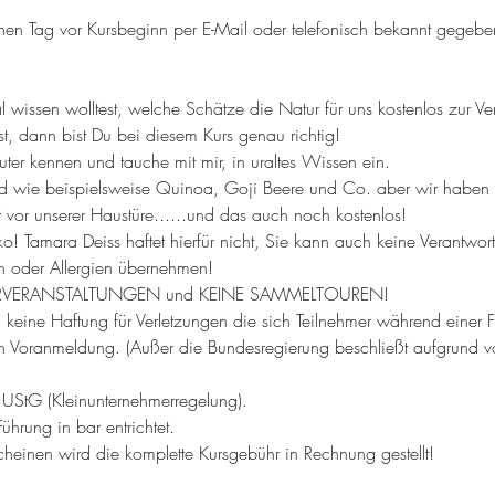
inen Tag vor Kursbeginn per E-Mail oder telefonisch bekannt gegebe
issen wolltest, welche Schätze die Natur für uns kostenlos zur Ve
 dann bist Du bei diesem Kurs genau richtig!
uter kennen und tauche mit mir, in uraltes Wissen ein.
ood wie beispielsweise Quinoa, Goji Beere und Co. aber wir haben
t vor unserer Haustüre......und das auch noch kostenlos!
o! Tamara Deiss haftet hierfür nicht, Sie kann auch keine Verantwort
nen oder Allergien übernehmen!
d LEHRVERANSTALTUNGEN und KEINE SAMMELTOUREN!
keine Haftung für Verletzungen die sich Teilnehmer während einer 
gen Voranmeldung. (Außer die Bundesregierung beschließt aufgrund
9 UStG (Kleinunternehmerregelung).
hrung in bar entrichtet.
cheinen wird die komplette Kursgebühr in Rechnung gestellt!