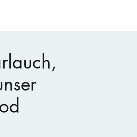
Start
Über mich
Was ist ein Pilzcoach?
Mehr
ärlauch,
unser
ood