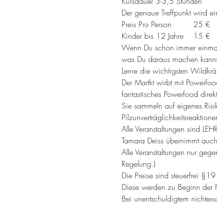
Kursdauer 3-3,5 Stunden
Der genaue Treffpunkt wird e
Preis Pro Person         25 €
Kinder bis 12 Jahre    15 €
Wenn Du schon immer einmal w
was Du daraus machen kannst,
Lerne die wichtigsten Wildkrä
Der Martkt wirbt mit Powerf
fantastisches Powerfood direk
Sie sammeln auf eigenes Risik
Pilzunverträglichkeitsreaktio
Alle Veranstaltungen sin
Tamara Deiss übernimmt auch 
Alle Veranstaltungen nur ge
Regelung.)
Die Preise sind steuerfrei §1
Diese werden zu Beginn der Fü
Bei unentschuldigtem nichters