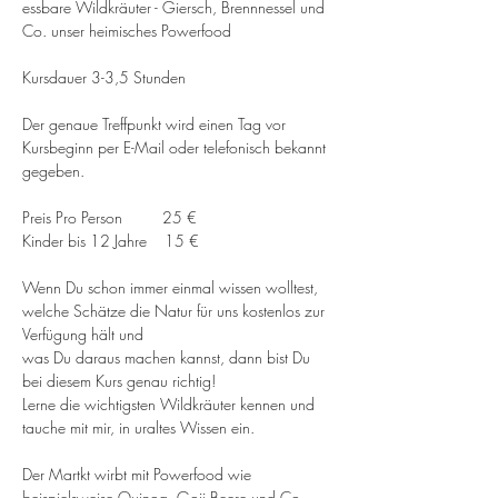
essbare Wildkräuter - Giersch, Brennnessel und 
Co. unser heimisches Powerfood
Kursdauer 3-3,5 Stunden
Der genaue Treffpunkt wird einen Tag vor 
Kursbeginn per E-Mail oder telefonisch bekannt 
gegeben.
Preis Pro Person         25 €
Kinder bis 12 Jahre    15 €
Wenn Du schon immer einmal wissen wolltest, 
welche Schätze die Natur für uns kostenlos zur 
Verfügung hält und 
was Du daraus machen kannst, dann bist Du 
bei diesem Kurs genau richtig!
Lerne die wichtigsten Wildkräuter kennen und 
tauche mit mir, in uraltes Wissen ein.
Der Martkt wirbt mit Powerfood wie 
beispielsweise Quinoa, Goji Beere und Co. 