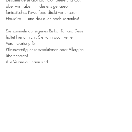
aber wir haben mindestens genauso 
fantastisches Powerfood direkt vor unserer 
Haustüre......und das auch noch kostenlos!
Sie sammeln auf eigenes Risiko! Tamara Deiss 
haftet hierfür nicht, Sie kann auch keine 
Verantwortung für 
Pilzunverträglichkeitsreaktionen oder Allergien 
übernehmen!
Alle Veranstaltungen sind 
LEHRVERANSTALTUNGEN und KEINE 
SAMMELTOUREN!
Tamara Deiss übernimmt auch keine Haftung für 
Verletzungen die sich Teilnehmer während einer 
Führung zuziehen.
Alle Veranstaltungen nur gegen Voranmeldung.
Die Preise sind steuerfrei §19 UStG 
(Kleinunternehmerregelung).
Diese werden zu Beginn der Führung in bar 
entrichtet.
Bei unentschuldigtem nichterscheinen wird die 