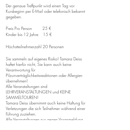
Der genaue Treffpunkt wird einen Tag vor
Kursbeginn per E-Mail oder telefonisch bekannt
gegeben.
Preis Pro Person 25 €
Kinder bis 12 Jahre 15 €
Höchstteilnehmerzahl 20 Personen
Sie sammeln auf eigenes Risiko! Tamara Deiss
haftet hierfür nicht, Sie kann auch keine
Verantwortung für
Pilzunverträglichkeitsreaktionen oder Allergien
übernehmen!
Alle Veranstaltungen sind
LEHRVERANSTALTUNGEN und KEINE
SAMMELTOUREN!
Tamara Deiss übernimmt auch keine Haftung für
Verletzungen die sich Teilnehmer während einer
Führung zuziehen.
Alle Veranstaltungen nur gegen Voranmeldung.
(Außer die Bundesregierung beschließt aufgrund