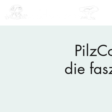
PilzC
die fas