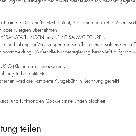
inen Tag vor Kursbeginn per E-Mail oder telefonisch bekannt gegebe
o! Tamara Deiss haftet hierfür nicht, Sie kann auch keine Verantwort
nen oder Allergien übernehmen!
d LEHRVERANSTALTUNGEN und KEINE SAMMELTOUREN!
keine Haftung für Verletzungen die sich Teilnehmer während einer 
gen Voranmeldung. (Außer die Bundesregierung beschließt aufgrund
9 UStG (Kleinunternehmerregelung).
hrung in bar entrichtet.
cheinen wird die komplette Kursgebühr in Rechnung gestellt!
cs- und funktionalen Cookie-Einstellungen blockiert.
tung teilen