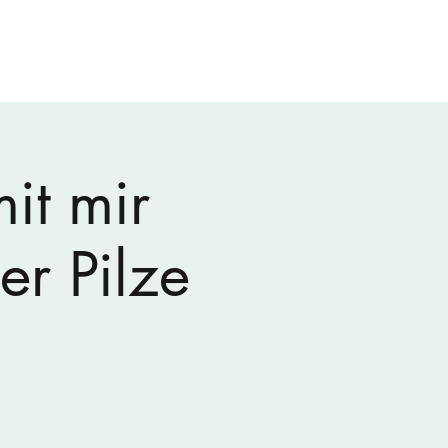
Start
Über mich
Was ist ein Pilzcoach?
Mehr
it mir
er Pilze