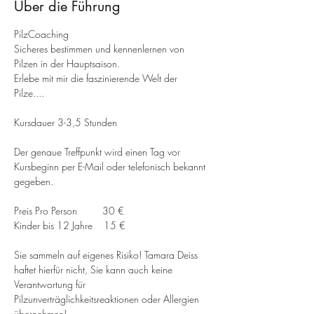
Über die Führung
PilzCoaching
Sicheres bestimmen und kennenlernen von 
Pilzen in der Hauptsaison.
Erlebe mit mir die faszinierende Welt der 
Pilze.... 
Kursdauer 3-3,5 Stunden
Der genaue Treffpunkt wird einen Tag vor 
Kursbeginn per E-Mail oder telefonisch bekannt 
gegeben.
Preis Pro Person         30 €
Kinder bis 12 Jahre    15 €
Sie sammeln auf eigenes Risiko! Tamara Deiss 
haftet hierfür nicht, Sie kann auch keine 
Verantwortung für 
Pilzunverträglichkeitsreaktionen oder Allergien 
übernehmen!