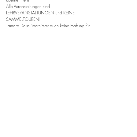
Alle Veranstaltungen sind 
LEHRVERANSTALTUNGEN und KEINE 
SAMMELTOUREN!
Tamara Deiss übernimmt auch keine Haftung für 
Verletzungen die sich Teilnehmer während einer 
Führung zuziehen.
Alle Veranstaltungen nur gegen Voranmeldung.
Die Preise sind steuerfrei §19 UStG 
(Kleinunternehmerregelung).
Diese werden zu Beginn der Führung in bar 
entrichtet.
Bei unentschuldigtem nichterscheinen wird die 
komplette Kursgebühr in Rechnung gestellt!
zur Anmeldung
Diese Veranstaltung teilen