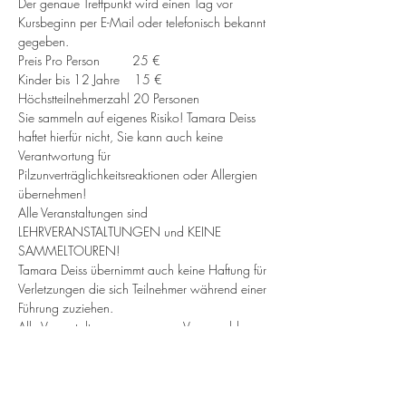
Der genaue Treffpunkt wird einen Tag vor 
Kursbeginn per E-Mail oder telefonisch bekannt 
gegeben.
Preis Pro Person         25 €
Kinder bis 12 Jahre    15 €
Höchstteilnehmerzahl 20 Personen
Sie sammeln auf eigenes Risiko! Tamara Deiss 
haftet hierfür nicht, Sie kann auch keine 
Verantwortung für 
Pilzunverträglichkeitsreaktionen oder Allergien 
übernehmen!
Alle Veranstaltungen sind 
LEHRVERANSTALTUNGEN und KEINE 
SAMMELTOUREN!
Tamara Deiss übernimmt auch keine Haftung für 
Verletzungen die sich Teilnehmer während einer 
Führung zuziehen.
Alle Veranstaltungen nur gegen Voranmeldung. 
(Außer die Bundesregierung beschließt 
aufgrund von COVID 19 eine andere 
Regelung.)
Die Preise sind steuerfrei §19 UStG 