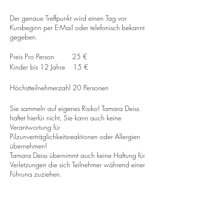
Der genaue Treffpunkt wird einen Tag vor
Kursbeginn per E-Mail oder telefonisch bekannt
gegeben.
Preis Pro Person 25 €
Kinder bis 12 Jahre 15 €
Höchstteilnehmerzahl 20 Personen
Sie sammeln auf eigenes Risiko! Tamara Deiss
haftet hierfür nicht, Sie kann auch keine
Verantwortung für
Pilzunverträglichkeitsreaktionen oder Allergien
übernehmen!
Tamara Deiss übernimmt auch keine Haftung für
Verletzungen die sich Teilnehmer während einer
Führung zuziehen.
Alle Veranstaltungen nur gegen Voranmeldung.
(Außer die Bundesregierung beschließt aufgrund
von COVID 19 eine andere Regelung.)
Die Preise sind steuerfrei §19 UStG
(Kleinunternehmerregelung).