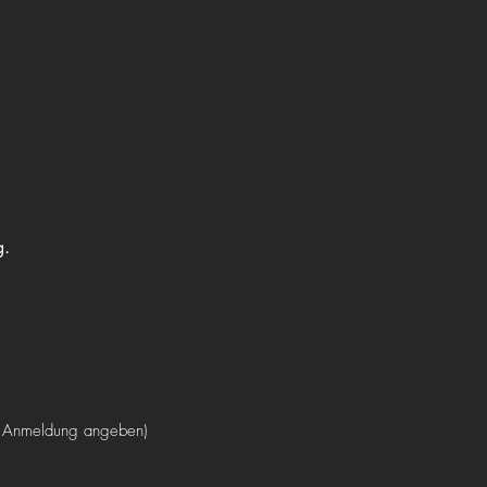
.
g.
der Anmeldung angeben)